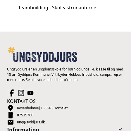
Teambuilding - Skoleastronauterne
Ungsyddjurs er en ungdomsskole for børn og unge i 4. klasse til og med
18 år i Syddjurs Kommune. Vi tilbyder klubber, fritidshold, camps, rejser
med mere. Se alle vores tilbud her på siden.
KONTAKT OS
location_on
Rosenholmvej 1, 8543 Hornslet
smartphone
87535760
mail
ung@syddjurs.dk
keyboard_arrow_down
Information