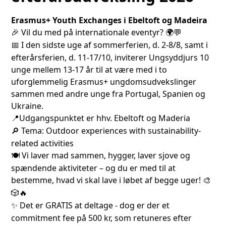
Erasmus+ Youth Exchanges i Ebeltoft og Madeira
Vil du med på internationale eventyr?
🎉
🌍💬
I den sidste uge af sommerferien, d. 2-8/8, samt i
📅
efterårsferien, d. 11-17/10, inviterer Ungsyddjurs 10
unge mellem 13-17 år til at være med i to
uforglemmelig Erasmus+ ungdomsudvekslinger
sammen med andre unge fra Portugal, Spanien og
Ukraine.
Udgangspunktet er hhv. Ebeltoft og Maderia
📍
Tema: Outdoor experiences with sustainability-
🔎
related activities
Vi laver mad sammen, hygger, laver sjove og
🍽️
spændende aktiviteter – og du er med til at
bestemme, hvad vi skal lave i løbet af begge uger!
🎨
🎲🔥
Det er GRATIS at deltage - dog er der et
✨
commitment fee på 500 kr, som retuneres efter