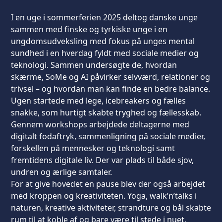
I en uge i sommerferien 2025 deltog danske unge
sammen med finske og tyrkiske unge i en
ungdomsudveksling med fokus på unges mental
sundhed i en hverdag fyldt med sociale medier og
teknologi. Sammen undersøgte de, hvordan
skærme, SoMe og AI påvirker selvværd, relationer og
trivsel – og hvordan man kan finde en bedre balance.
Ugen startede med lege, icebreakers og fælles
snakke, som hurtigt skabte tryghed og fællesskab.
Gennem workshops arbejdede deltagerne med
digitalt fodaftryk, sammenligning på sociale medier,
forskellen på mennesker og teknologi samt
fremtidens digitale liv. Der var plads til både sjov,
undren og ærlige samtaler.
For at give hovedet en pause blev der også arbejdet
med kroppen og kreativiteten. Yoga, walk’n’talks i
naturen, kreative aktiviteter, strandture og bål skabte
rum til at koble af og bare være til stede i nuet.