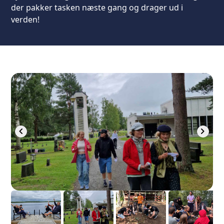
der pakker tasken næste gang og drager ud i
verden!
chevron_left
chevron_right