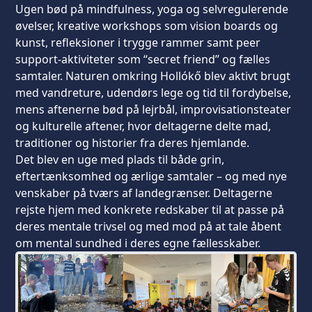
Ugen bød på mindfulness, yoga og selvregulerende
øvelser, kreative workshops som vision boards og
kunst, refleksioner i trygge rammer samt peer
support-aktiviteter som “secret friend” og fælles
samtaler. Naturen omkring Hollókő blev aktivt brugt
med vandreture, udendørs lege og tid til fordybelse,
mens aftenerne bød på lejrbål, improvisationsteater
og kulturelle aftener, hvor deltagerne delte mad,
traditioner og historier fra deres hjemlande.
Det blev en uge med plads til både grin,
eftertænksomhed og ærlige samtaler – og med nye
venskaber på tværs af landegrænser. Deltagerne
rejste hjem med konkrete redskaber til at passe på
deres mentale trivsel og med mod på at tale åbent
om mental sundhed i deres egne fællesskaber.