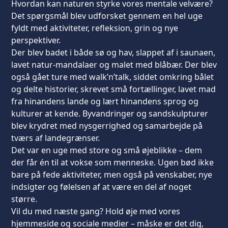
Hvordan kan naturen styrke vores mentale velvære?
Det spørgsmål blev udforsket gennem en hel uge
fyldt med aktiviteter, refleksion, grin og nye
perspektiver.
Der blev badet i både sø og hav, slappet af i saunaen,
lavet natur-mandalaer og malet med blåbær. Der blev
også gået ture med walk’n’talk, siddet omkring bålet
og delte historier, skrevet små fortællinger, lavet mad
fra hinandens lande og lært hinandens sprog og
kulturer at kende. Byvandringer og sandskulpturer
blev krydret med nysgerrighed og samarbejde på
tværs af landegrænser.
Det var en uge med store og små øjeblikke – dem
der får én til at vokse som menneske. Ugen bød ikke
bare på fede aktiviteter, men også på venskaber, nye
indsigter og følelsen af at være en del af noget
større.
Vil du med næste gang? Hold øje med vores
hjemmeside og sociale medier – måske er det dig,