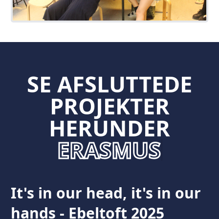
SE AFSLUTTEDE 
SE AFSLUTTEDE
PROJEKTER
HERUNDER
E
R
A
S
M
U
S
+
It's in our head, it's in our
hands - Ebeltoft 2025