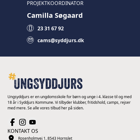
PROJEKTKOORDINATOR
Camilla Søgaard
smartphone
23 31 67 92
mail
cams@syddjurs.dk
Ungsyddjurs er en ungdomsskole for børn og unge i 4. klasse til og med
18 år i Syddjurs Kommune. Vi tilbyder klubber, fritidshold, camps, rejser
med mere. Se alle vores tilbud her på siden.
KONTAKT OS
location_on
Rosenholmvej 1, 8543 Hornslet