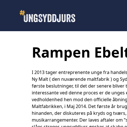
Rampen Ebelt
I 2013 tager entreprenente unge fra handel
Ny Malt ( den nuværende maltfabrik ) og S
første beslutninger, til det der senere blive
interessante ved denne proces er de unge
vedholdenhed hen mod den officielle åbnin
Maltfabrikken, i Maj 2014. Det første år brug
hinanden, der diskuteres på kryds og tværs
musikarrangementer. Der laves aftaler om ”si
slåes streger. ungsyddjurs ønsker at skabe et