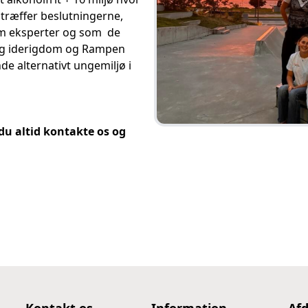
træffer beslutningerne,
om eksperter og som de
 og iderigdom og Rampen
de alternativt ungemiljø i
du altid kontakte os og
Kontakt os
Information
Afd