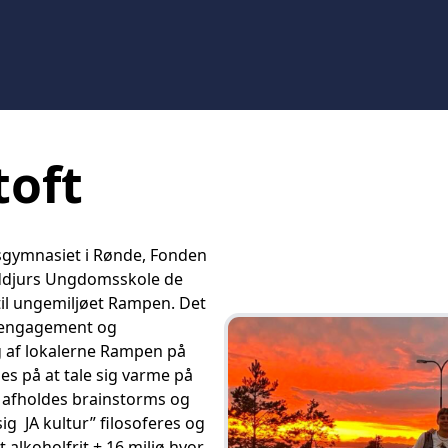
oft
sgymnasiet i Rønde, Fonden
yddjurs Ungdomsskole de
r til ungemiljøet Rampen. Det
s engagement og
g af lokalerne Rampen på
es på at tale sig varme på
, afholdes brainstorms og
g JA kultur” filosoferes og
 alkoholfrit + 16 miljø hvor