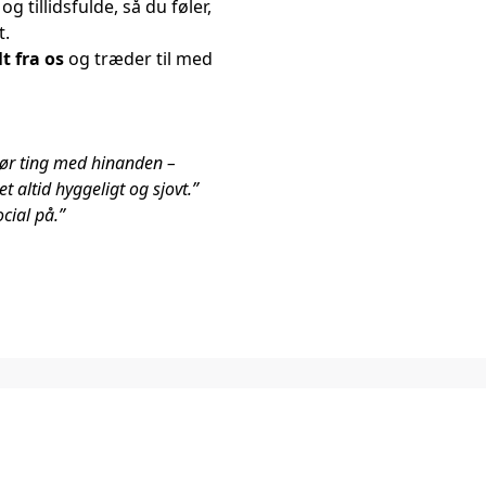
g tillidsfulde, så du føler,
t.
t fra os
og træder til med
gør ting med hinanden –
t altid hyggeligt og sjovt.”
cial på.”