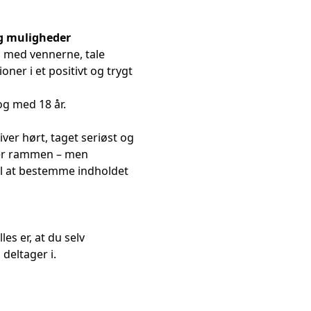
g muligheder
 med vennerne, tale
ner i et positivt og trygt
og med 18 år.
iver hørt, taget seriøst og
ter rammen – men
l at bestemme indholdet
es er, at du selv
deltager i.