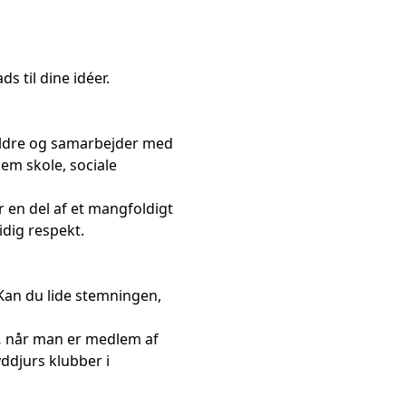
ds til dine idéer.
ældre og samarbejder med
em skole, sociale
er en del af et mangfoldigt
idig respekt.
Kan du lide stemningen,
,
når man er medlem af
ddjurs klubber i