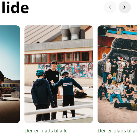
lide
chevron_left
chevron_right
Der er plads til alle
Der er plads til al