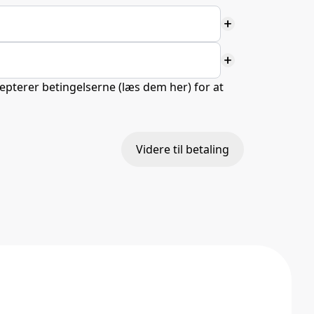
add
add
cepterer betingelserne (
læs dem her
) for at
Videre til betaling