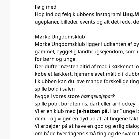
Følg med
Hop ind og følg klubbens Instagram!
Ung.M
ugeplaner, billeder, events og alt det fede, d
Mørke Ungdomsklub
Mørke Ungdomsklub ligger i udkanten af b
gammel, hyggelig landbrugsejendom, som i da
for børn og unge.
Der dufter næsten altid af mad i køkkenet, 
købe et lækkert, hjemmelavet måltid i klubb
I klubben kan du lave mange forskellige ting
spille bold i salen
hygge i vores store
hængekøjepark
spille pool, bordtennis, dart eller airhockey
Vi er en klub med
ja-hatten på
. Har I unge i
dem – og vi gør en dyd ud af, at tingene fakti
Vi arbejder på at have en god og ærlig dialo
om både hverdagens små ting og de svære t