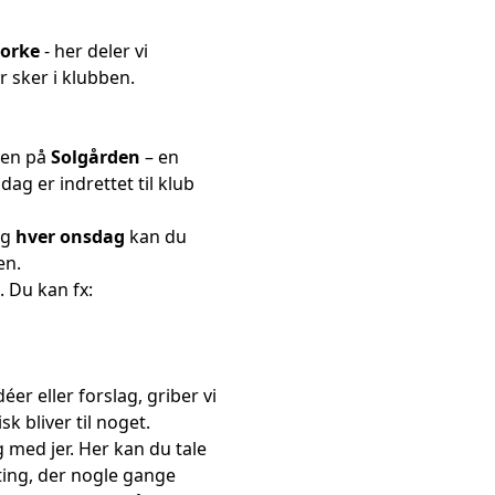
orke
- her deler vi
er sker i klubben.
yen på
Solgården
– en
g er indrettet til klub
og
hver onsdag
kan du
en.
. Du kan fx:
déer eller forslag, griber vi
sk bliver til noget.
g med jer. Her kan du tale
ing, der nogle gange