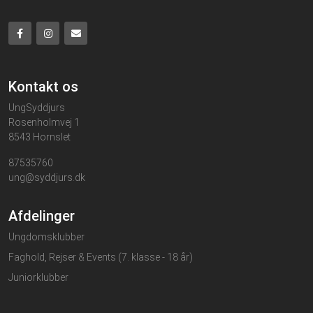
Kontakt os
UngSyddjurs
Rosenholmvej 1
8543 Hornslet
87535760
ung@syddjurs.dk
Afdelinger
Ungdomsklubber
Faghold, Rejser & Events (7. klasse - 18 år)
Juniorklubber