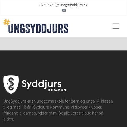
87535760 // ung@syddjurs.dk
UngSyddjurs er en ungdomsskole for børn og unge i 4. klasse
til og med 18 år i Syddjurs Kommune. Vi tilbyder klubber,
fritidshold, camps, rejser m.m. Se alle vores tilbud her på
siden.